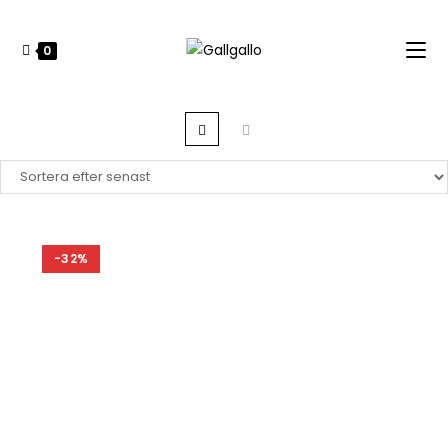
0
-32%