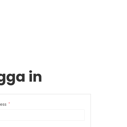
gga in
ress
*