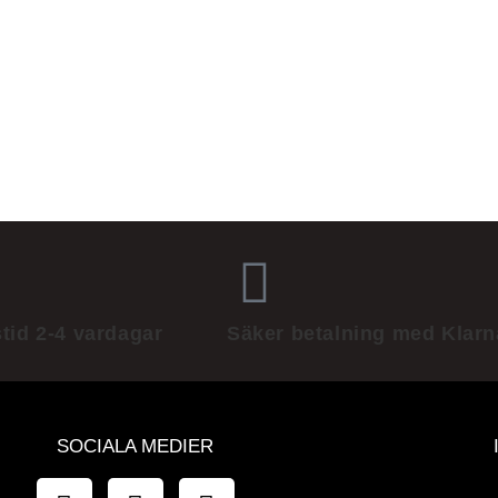
tid 2-4 vardagar
Säker betalning med Klarn
SOCIALA MEDIER