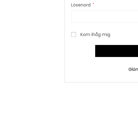
Lösenord
*
Kom ihåg mig
Glöm