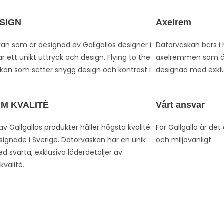
ESIGN
Axelrem
an som är designad av Gallgallos designer i
Datorväskan bärs i
r ett unikt uttryck och design. Flying to the
axelremmen som är
skan som sätter snygg design och kontrast i
designad med exklus
M KVALITÈ
Vårt ansvar
av Gallgallos produkter håller högsta kvalité
För Gallgallo är det
signade i Sverige. Datorväskan har en unik
och miljövänligt.
d svarta, exklusiva läderdetaljer av
valité.