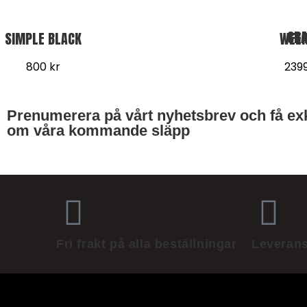
SIMPLE BLACK
CRAZY W
800
kr
239
Prenumerera på vårt nyhetsbrev och få exk
om våra kommande släpp
Fri frakt på alla beställningar
Leverans