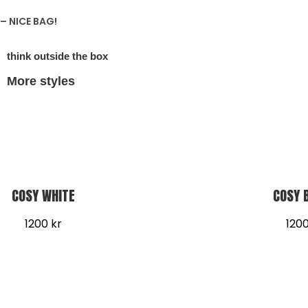
– NICE BAG!
think outside the box
More styles
COSY WHITE
COSY 
1200
kr
120