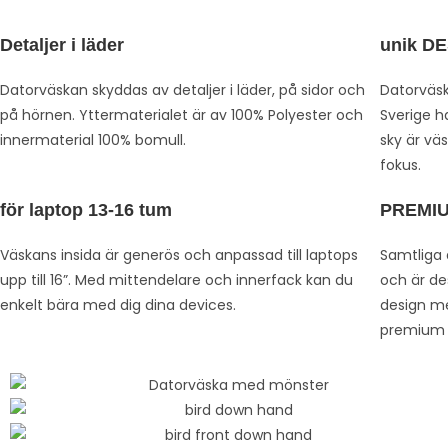
Detaljer i läder
unik D
Datorväskan skyddas av detaljer i läder, på sidor och
Datorväsk
på hörnen. Yttermaterialet är av 100% Polyester och
Sverige ha
innermaterial 100% bomull.
sky är vä
fokus.
för laptop 13-16 tum
PREMIU
Väskans insida är generös och anpassad till laptops
Samtliga 
upp till 16”. Med mittendelare och innerfack kan du
och är de
enkelt bära med dig dina devices.
design me
premium k