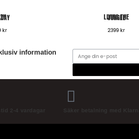
EEKDAY
LIVING THE JUNGLE
9
kr
2399
kr
lusiv information
tid 2-4 vardagar
Säker betalning med Klarn