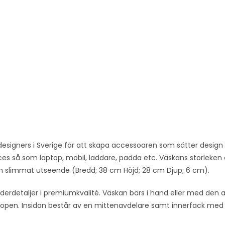
designers i Sverige för att skapa accessoaren som sätter design
es så som laptop, mobil, laddare, padda etc. Väskans storleken ä
ch slimmat utseende (Bredd; 38 cm Höjd; 28 cm Djup; 6 cm).
äderdetaljer i premiumkvalité. Väskan bärs i hand eller med de
ptopen. Insidan består av en mittenavdelare samt innerfack med 