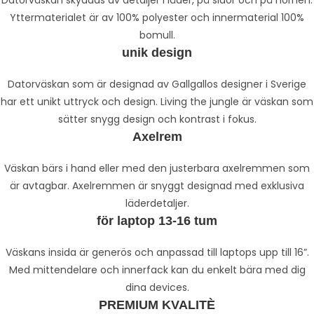
Datorväskan skyddas av detaljer i läder, på sidor och på hörnen.
Yttermaterialet är av 100% polyester och innermaterial 100%
bomull.
unik design
Datorväskan som är designad av Gallgallos designer i Sverige
har ett unikt uttryck och design. Living the jungle är väskan som
sätter snygg design och kontrast i fokus.
Axelrem
Väskan bärs i hand eller med den justerbara axelremmen som
är avtagbar. Axelremmen är snyggt designad med exklusiva
läderdetaljer.
för laptop 13-16 tum
Väskans insida är generös och anpassad till laptops upp till 16”.
Med mittendelare och innerfack kan du enkelt bära med dig
dina devices.
PREMIUM KVALITÈ