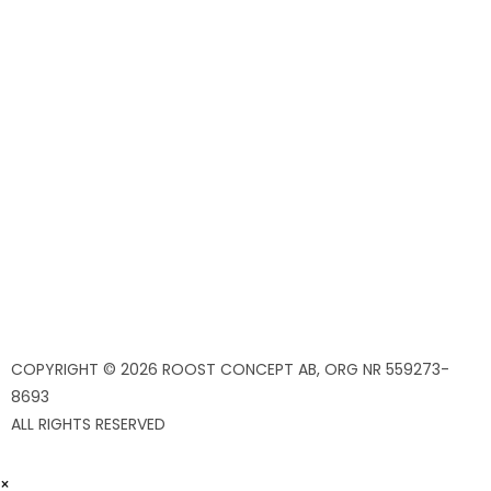
Om oss
Skötselråd
Kundservice
Returer
Köpvillkor
Integritetspolicy
Cookies
COPYRIGHT © 2026 ROOST CONCEPT AB, ORG NR 559273-
8693
ALL RIGHTS RESERVED
×