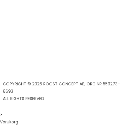
Kundservice
Returer
Köpvillkor
Integritetspolicy
Cookies
COPYRIGHT © 2026 ROOST CONCEPT AB, ORG NR 559273-
8693
ALL RIGHTS RESERVED
×
Varukorg