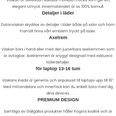
Väskan är tillverkad i exklusiv mörkblå mocka som ger ett
elegant uttryck. Innermaterialet är av 100% bomull.
Detaljer i läder
Datorväskan skyddas av detaljer i läder både på sidor och hörn.
Framtill finns vårt emblem tryckt på läder.
Axelrem
Väskan bärs i hand eller med den justerbara axelremmen som
är avtagbar. Axelremmen är snyggt designad med exklusiva
läderdetaljer.
för laptop 13-16 tum
Väskans insida är generös och anpassad till laptops upp till 16”.
Med mittendelare och innerfack kan du enkelt bära med dig
dina devices.
PREMIUM DESIGN
Samtliga av Gallgallos produkter håller högsta kvalité och är